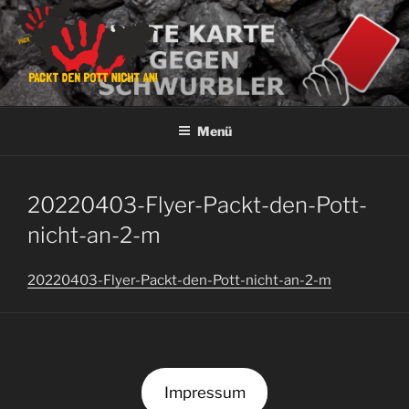
Zum
Inhalt
springen
PACKT DEN POTT NICHT AN!
Keinen Platz für Verschwörungsgläubige!
Menü
20220403-Flyer-Packt-den-Pott-
nicht-an-2-m
20220403-Flyer-Packt-den-Pott-nicht-an-2-m
Impressum