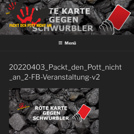
Zum
Inhalt
springen
PACKT DEN POTT NICHT AN!
Keinen Platz für Verschwörungsgläubige!
Menü
20220403_Packt_den_Pott_nicht
_an_2-FB-Veranstaltung-v2