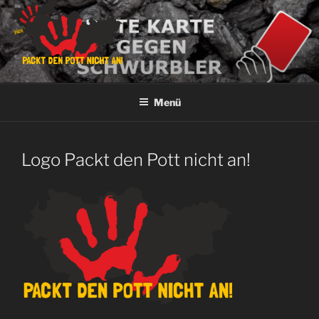
Zum
Inhalt
springen
PACKT DEN POTT NICHT AN!
Keinen Platz für Verschwörungsgläubige!
Menü
Logo Packt den Pott nicht an!