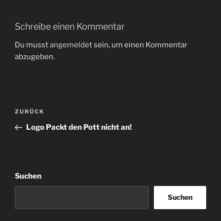
Schreibe einen Kommentar
Du musst
angemeldet
sein, um einen Kommentar
abzugeben.
Beitragsnavigation
Vorheriger
ZURÜCK
Beitrag
Logo Packt den Pott nicht an!
Suchen
Suchen