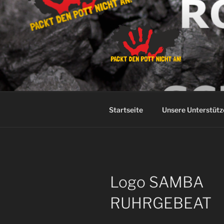
Zum
Inhalt
springen
PACKT DEN
Keinen Platz für Verschwörung
Startseite
Unsere Unterstütz
Logo SAMBA
RUHRGEBEAT